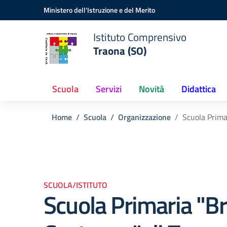
Vai ai contenuti
Vai al menu di navigazione
Vai al footer
Ministero dell'Istruzione e del Merito
Istituto Comprensivo
Traona (SO)
Scuola
Servizi
Novità
Didattica
Home
Scuola
Organizzazione
Scuola Prima
SCUOLA/ISTITUTO
Scuola Primaria "B