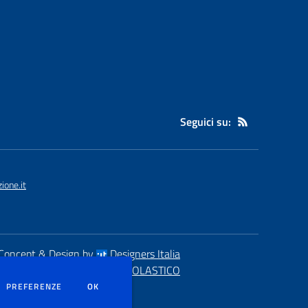
Seguici su:
one.it
Concept & Design by
Designers Italia
eb realizzato con CMS
SCUOLASTICO
DEI COOKIE
PREFERENZE
OK