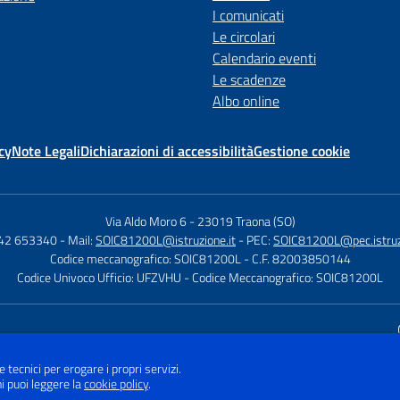
I comunicati
Le circolari
Calendario eventi
Le scadenze
Albo online
cy
Note Legali
Dichiarazioni di accessibilità
Gestione cookie
Via Aldo Moro 6
-
23019 Traona (SO)
342 653340
- Mail:
SOIC81200L@istruzione.it
- PEC:
SOIC81200L@pec.istruzi
Codice meccanografico: SOIC81200L
- C.F. 82003850144
Codice Univoco Ufficio: UFZVHU
- Codice Meccanografico: SOIC81200L
Sito w
e tecnici per erogare i propri servizi.
i puoi leggere la
cookie policy
.