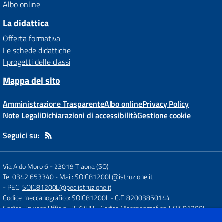
Albo online
La didattica
Offerta formativa
Le schede didattiche
I progetti delle classi
Mappa del sito
Amministrazione Trasparente
Albo online
Privacy Policy
Note Legali
Dichiarazioni di accessibilità
Gestione cookie
Seguici su:
Via Aldo Moro 6
-
23019 Traona (SO)
Tel 0342 653340
- Mail:
SOIC81200L@istruzione.it
- PEC:
SOIC81200L@pec.istruzione.it
Codice meccanografico: SOIC81200L
- C.F. 82003850144
Codice Univoco Ufficio: UFZVHU
- Codice Meccanografico: SOIC81200L