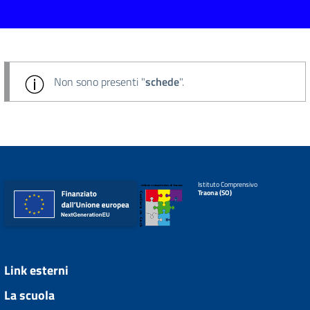
Non sono presenti "
schede
".
Istituto Comprensivo
Traona (SO)
Link esterni
La scuola