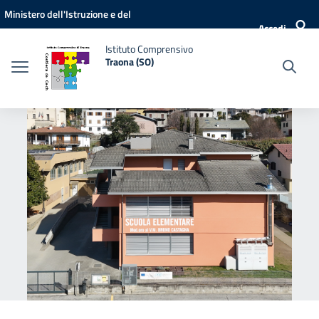
Vai ai contenuti
Vai al menu di navigazione
Vai al footer
Ministero dell'Istruzione e del
Accedi
Merito
Istituto Comprensivo
Traona (SO)