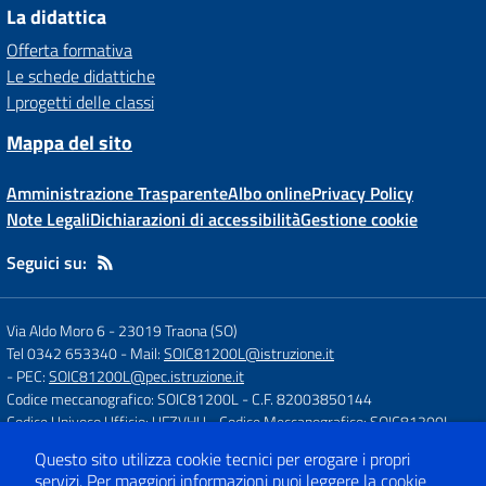
La didattica
Offerta formativa
Le schede didattiche
I progetti delle classi
Mappa del sito
Amministrazione Trasparente
Albo online
Privacy Policy
Note Legali
Dichiarazioni di accessibilità
Gestione cookie
Seguici su:
Via Aldo Moro 6
-
23019 Traona (SO)
Tel 0342 653340
- Mail:
SOIC81200L@istruzione.it
- PEC:
SOIC81200L@pec.istruzione.it
Codice meccanografico: SOIC81200L
- C.F. 82003850144
Codice Univoco Ufficio: UFZVHU
- Codice Meccanografico: SOIC81200L
Questo sito utilizza cookie tecnici per erogare i propri
servizi.
Per maggiori informazioni puoi leggere la
cookie
Concept & Design by
Designers Italia