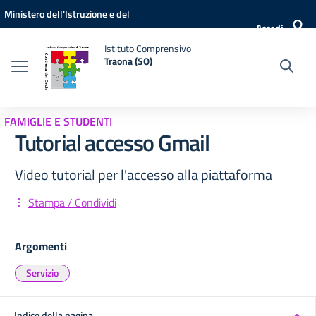
Vai ai contenuti
Vai al menu di navigazione
Vai al footer
Ministero dell'Istruzione e del
Accedi
Merito
Istituto Comprensivo
Traona (SO)
FAMIGLIE E STUDENTI
Tutorial accesso Gmail
Video tutorial per l'accesso alla piattaforma
Stampa / Condividi
Argomenti
Servizio
Indice della pagina