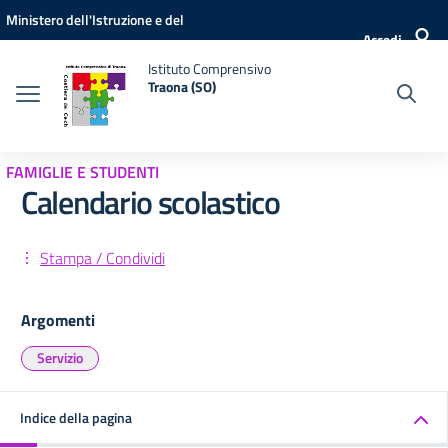
Vai ai contenuti
Vai al menu di navigazione
Vai al footer
Ministero dell'Istruzione e del
Accedi
Merito
Istituto Comprensivo
Traona (SO)
FAMIGLIE E STUDENTI
Calendario scolastico
Stampa / Condividi
Argomenti
Servizio
Indice della pagina