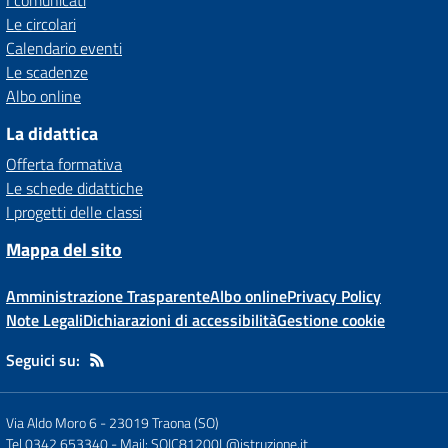
I comunicati
Le circolari
Calendario eventi
Le scadenze
Albo online
La didattica
Offerta formativa
Le schede didattiche
I progetti delle classi
Mappa del sito
Amministrazione Trasparente
Albo online
Privacy Policy
Note Legali
Dichiarazioni di accessibilità
Gestione cookie
Seguici su:
Via Aldo Moro 6
-
23019 Traona (SO)
Tel 0342 653340
- Mail:
SOIC81200L@istruzione.it