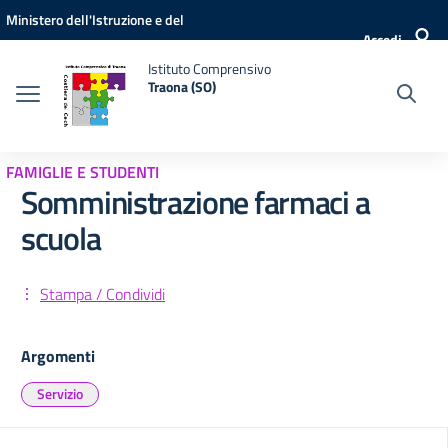
Vai ai contenuti
Vai al menu di navigazione
Vai al footer
Ministero dell'Istruzione e del
Accedi
Merito
Istituto Comprensivo
Traona (SO)
FAMIGLIE E STUDENTI
Somministrazione farmaci a
scuola
Stampa / Condividi
Argomenti
Servizio