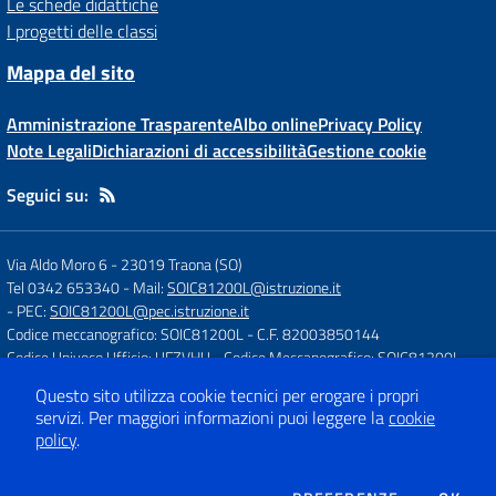
Le schede didattiche
I progetti delle classi
Mappa del sito
Amministrazione Trasparente
Albo online
Privacy Policy
Note Legali
Dichiarazioni di accessibilità
Gestione cookie
Seguici su:
Via Aldo Moro 6
-
23019 Traona (SO)
Tel 0342 653340
- Mail:
SOIC81200L@istruzione.it
- PEC:
SOIC81200L@pec.istruzione.it
Codice meccanografico: SOIC81200L
- C.F. 82003850144
Codice Univoco Ufficio: UFZVHU
- Codice Meccanografico: SOIC81200L
Questo sito utilizza cookie tecnici per erogare i propri
servizi.
Per maggiori informazioni puoi leggere la
cookie
Concept & Design by
Designers Italia
policy
.
Sito web realizzato con CMS
SCUOLASTICO