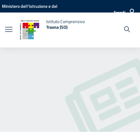
Vai ai contenuti
Vai al menu di navigazione
Vai al footer
Ministero dell'Istruzione e del
Accedi
Merito
Istituto Comprensivo
Traona (SO)