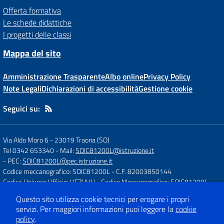
Offerta formativa
Le schede didattiche
I progetti delle classi
Mappa del sito
Amministrazione Trasparente
Albo online
Privacy Policy
Note Legali
Dichiarazioni di accessibilità
Gestione cookie
Seguici su:
Via Aldo Moro 6
-
23019 Traona (SO)
Tel 0342 653340
- Mail:
SOIC81200L@istruzione.it
- PEC:
SOIC81200L@pec.istruzione.it
Codice meccanografico: SOIC81200L
- C.F. 82003850144
Codice Univoco Ufficio: UFZVHU
- Codice Meccanografico: SOIC81200L
Questo sito utilizza cookie tecnici per erogare i propri
servizi.
Per maggiori informazioni puoi leggere la
cookie
Concept & Design by
Designers Italia
policy
.
Sito web realizzato con CMS
SCUOLASTICO